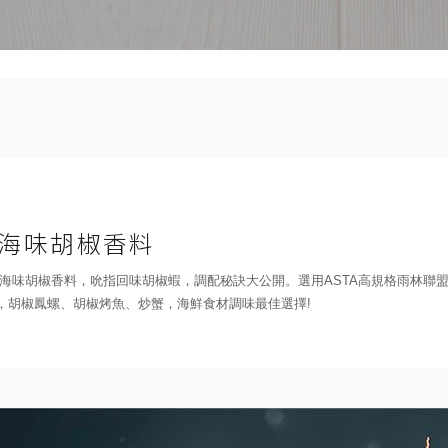
海味胡椒香料
!海味胡椒香料，吮指回味胡椒蝦，調配秘訣大公開。選用ASTA高規格雨林聯
，胡椒鳳螺、胡椒烤魚、炒蟹，海鮮食材調味最佳選擇!