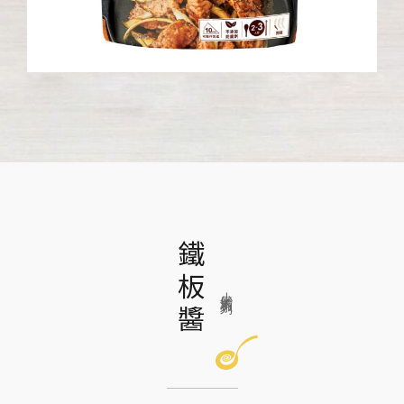
鐵板醬
小磨坊系列