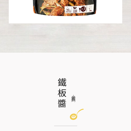
鐵板醬
小磨坊系列