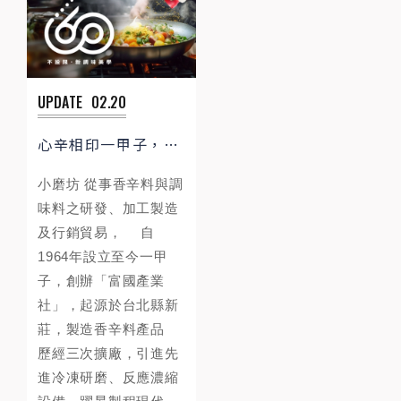
UPDATE
02.20
心辛相印一甲子，迎向餐飲新未來
小磨坊 從事香辛料與調
味料之研發、加工製造
及行銷貿易， 自
1964年設立至今一甲
子，創辦「富國產業
社」，起源於台北縣新
莊，製造香辛料產品
歷經三次擴廠，引進先
進冷凍研磨、反應濃縮