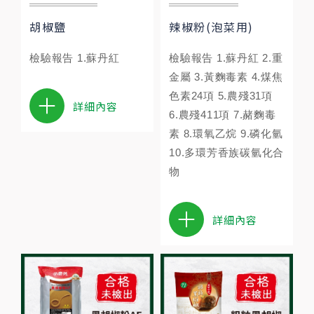
胡椒鹽
辣椒粉(泡菜用)
檢驗報告 1.蘇丹紅
檢驗報告 1.蘇丹紅 2.重
金屬 3.黃麴毒素 4.煤焦
色素24項 5.農殘31項
詳細內容
6.農殘411項 7.赭麴毒
素 8.環氧乙烷 9.磷化氫
10.多環芳香族碳氫化合
物
詳細內容