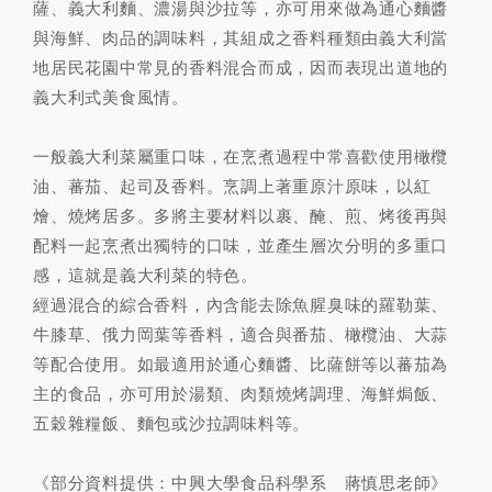
薩、義大利麵、濃湯與沙拉等，亦可用來做為通心麵醬
與海鮮、肉品的調味料，其組成之香料種類由義大利當
地居民花園中常見的香料混合而成，因而表現出道地的
義大利式美食風情。
一般義大利菜屬重口味，在烹煮過程中常喜歡使用橄欖
油、蕃茄、起司及香料。烹調上著重原汁原味，以紅
燴、燒烤居多。多將主要材料以裹、醃、煎、烤後再與
配料一起烹煮出獨特的口味，並產生層次分明的多重口
感，這就是義大利菜的特色。
經過混合的綜合香料，內含能去除魚腥臭味的羅勒葉、
牛膝草、俄力岡葉等香料，適合與番茄、橄欖油、大蒜
等配合使用。如最適用於通心麵醬、比薩餅等以蕃茄為
主的食品，亦可用於湯類、肉類燒烤調理、海鮮焗飯、
五穀雜糧飯、麵包或沙拉調味料等。
《部分資料提供：中興大學食品科學系 蔣慎思老師》