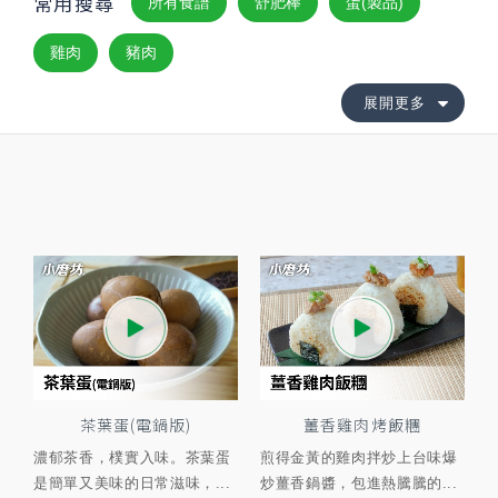
常用搜尋
所有食譜
舒肥棒
蛋(製品)
雞肉
豬肉
展開更多
茶葉蛋(電鍋版)
薑香雞肉烤飯糰
濃郁茶香，樸實入味。茶葉蛋
煎得金黃的雞肉拌炒上台味爆
是簡單又美味的日常滋味，...
炒薑香鍋醬，包進熱騰騰的...