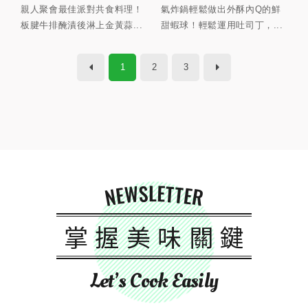
親人聚會最佳派對共食料理！
氣炸鍋輕鬆做出外酥內Q的鮮
板腱牛排醃漬後淋上金黃蒜...
甜蝦球！輕鬆運用吐司丁，...
1
2
3
NEWSLETTER
掌握美味關鍵
Let’s Cook Easily