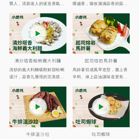
襲人，清新迷人的迷迭香氣...
嚼越香，吸收滿滿蒜香的菇...
清炒塔香蛤蜊義大利麵
起司熔岩馬鈴薯
清炒的義大利麵吸附鮮甜蛤蜊
馬鈴薯切成風琴造型，撒上香
湯汁，蒜香九層塔的完美搭...
辛料、淋上蒜油讓味道更有...
牛排溫沙拉
吐司蝦球