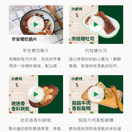
早安椰奶脆片
肉桂糖吐司
用椰奶取代牛奶，為您的早餐
讓心情變好的點心魔法！酥酥
增添一份獨特風味。配以繽...
脆脆、散發肉桂香氣的吐司...
迷迭香香料餅乾
菇菇牛肉香鬆飯糰
剛出爐的餅乾酥脆厚實、香氣
鰹魚風味與照燒香氣的米粒越