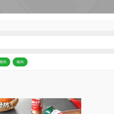
雞肉
豬肉