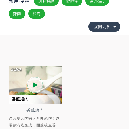
常用搜尋
所有食譜
舒肥棒
蛋(製品)
雞肉
豬肉
展開更多
香菇鑲肉
適合夏天的懶人料理來啦！以
電鍋清蒸完成，開蓋後五香...