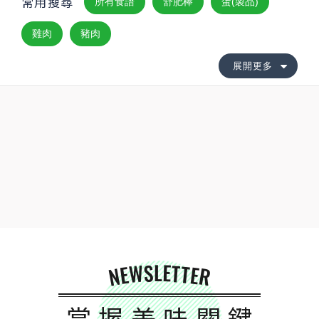
常用搜尋
所有食譜
舒肥棒
蛋(製品)
雞肉
豬肉
展開更多
NEWSLETTER
掌握美味關鍵