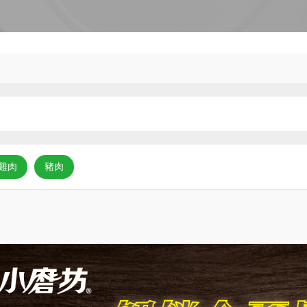
雞肉
豬肉