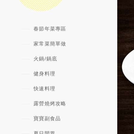
春節年菜專區
家常菜簡單做
火鍋/鍋底
健身料理
快速料理
露營燒烤攻略
寶寶副食品
夏日開胃