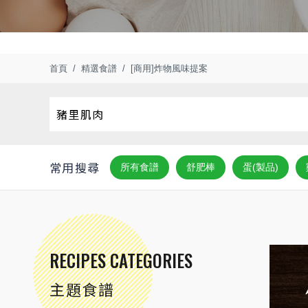
首頁
精選食譜
[商用]炸物風味提案
常用搜尋
所有食譜
舒肥棒
蛋(製品)
RECIPES CATEGORIES
主題食譜