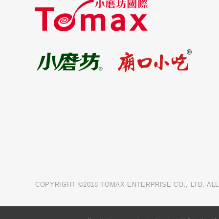
COPYRIGHT ©2018 TOMAX ENTERPRISE CO., LTD. AL