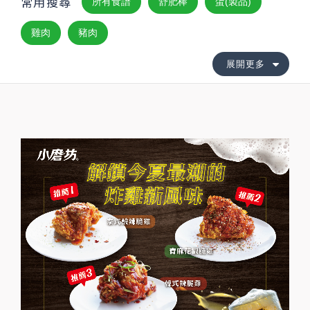
常用搜尋
所有食譜
舒肥棒
蛋(製品)
雞肉
豬肉
展開更多