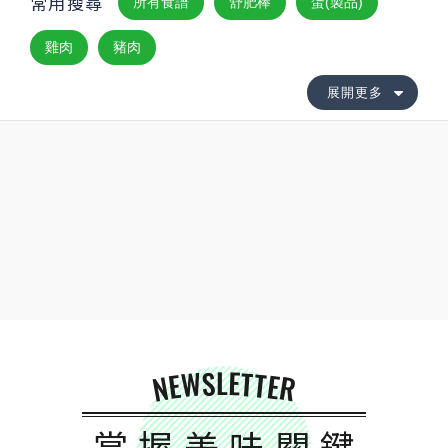
常用搜尋
所有食譜
舒肥棒
蛋(製品)
雞肉
豬肉
展開更多
NEWSLETTER
掌握美味關鍵