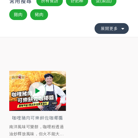
常用搜尋
所有食譜
舒肥棒
蛋(製品)
雞肉
豬肉
展開更多
咖哩豬肉可樂餅佐咖椰醬
南洋風味可樂餅，咖哩粉透過
油炒釋放風味，但火不能大...