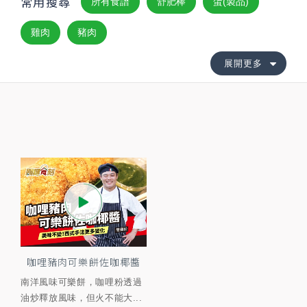
常用搜尋
所有食譜
舒肥棒
蛋(製品)
雞肉
豬肉
展開更多
咖哩豬肉可樂餅佐咖椰醬
南洋風味可樂餅，咖哩粉透過
油炒釋放風味，但火不能大...