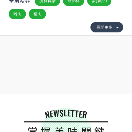
常用搜尋
所有食譜
舒肥棒
蛋(製品)
雞肉
豬肉
展開更多
NEWSLETTER
掌握美味關鍵