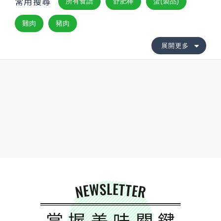
常用搜尋
所有食譜
舒肥棒
蛋(製品)
雞肉
豬肉
展開更多
NEWSLETTER
掌握美味關鍵