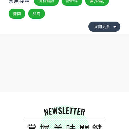
常用搜尋
所有食譜
舒肥棒
蛋(製品)
雞肉
豬肉
展開更多
NEWSLETTER
掌握美味關鍵