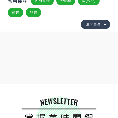
常用搜尋
所有食譜
舒肥棒
蛋(製品)
雞肉
豬肉
展開更多
NEWSLETTER
掌握美味關鍵