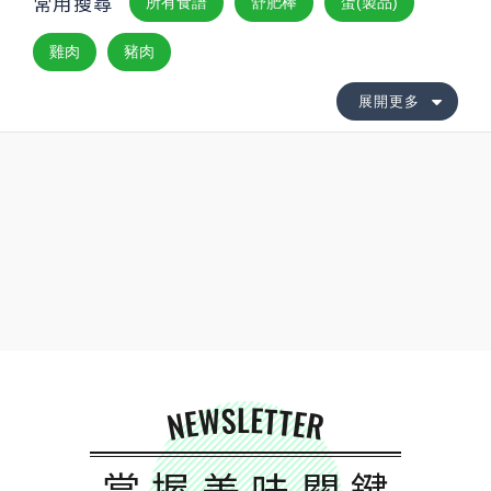
常用搜尋
所有食譜
舒肥棒
蛋(製品)
雞肉
豬肉
展開更多
NEWSLETTER
掌握美味關鍵