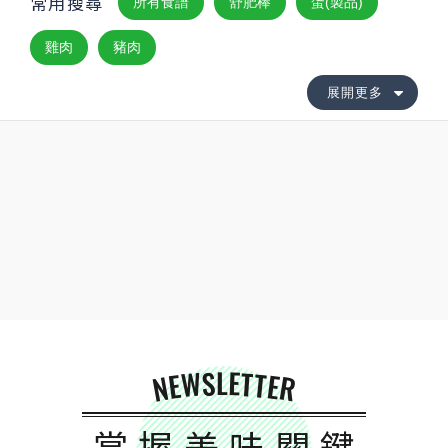
常用搜尋
所有食譜
舒肥棒
蛋(製品)
雞肉
豬肉
展開更多
NEWSLETTER
掌握美味關鍵