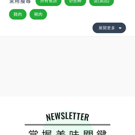
常用搜尋
所有食譜
舒肥棒
蛋(製品)
雞肉
豬肉
展開更多
NEWSLETTER
掌握美味關鍵