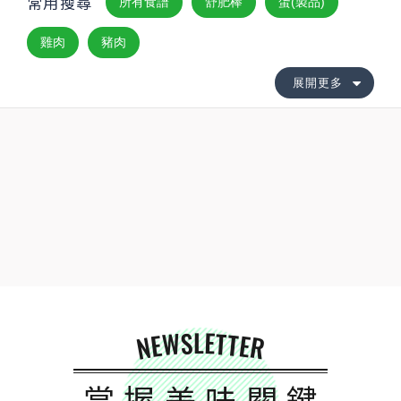
常用搜尋
所有食譜
舒肥棒
蛋(製品)
雞肉
豬肉
展開更多
NEWSLETTER
掌握美味關鍵