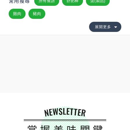
常用搜尋
所有食譜
舒肥棒
蛋(製品)
雞肉
豬肉
展開更多
NEWSLETTER
掌握美味關鍵