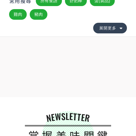
常用搜尋
所有食譜
舒肥棒
蛋(製品)
雞肉
豬肉
展開更多
NEWSLETTER
掌握美味關鍵