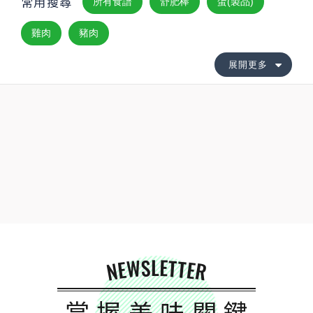
常用搜尋
所有食譜
舒肥棒
蛋(製品)
雞肉
豬肉
展開更多
NEWSLETTER
掌握美味關鍵