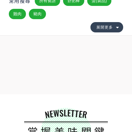
常用搜尋
所有食譜
舒肥棒
蛋(製品)
雞肉
豬肉
展開更多
NEWSLETTER
掌握美味關鍵