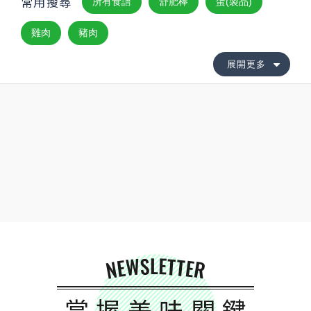
常用搜尋
所有食譜
舒肥棒
蛋(製品)
雞肉
豬肉
展開更多
NEWSLETTER
掌握美味關鍵