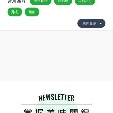
常用搜尋
所有食譜
舒肥棒
蛋(製品)
雞肉
豬肉
展開更多
NEWSLETTER
掌握美味關鍵