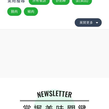
常用搜尋
所有食譜
舒肥棒
蛋(製品)
雞肉
豬肉
展開更多
NEWSLETTER
掌握美味關鍵