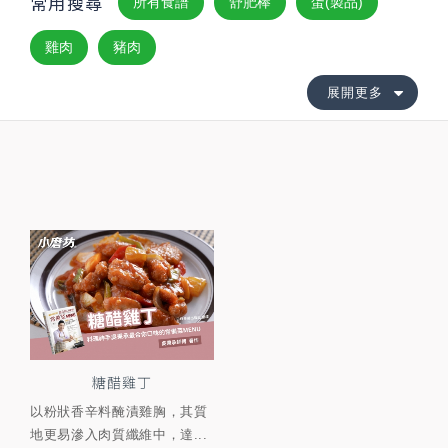
常用搜尋
所有食譜
舒肥棒
蛋(製品)
雞肉
豬肉
展開更多
糖醋雞丁
以粉狀香辛料醃漬雞胸，其質
地更易滲入肉質纖維中，達...