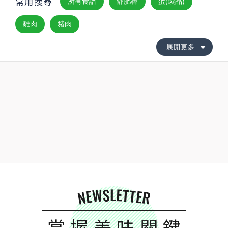
常用搜尋
所有食譜
舒肥棒
蛋(製品)
雞肉
豬肉
展開更多
NEWSLETTER
掌握美味關鍵