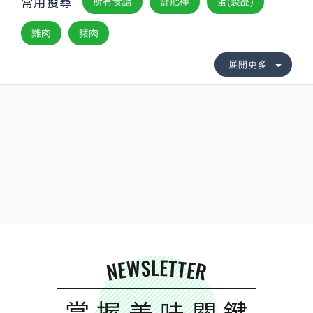
常用搜尋
所有食譜
舒肥棒
蛋(製品)
雞肉
豬肉
展開更多
NEWSLETTER
掌握美味關鍵