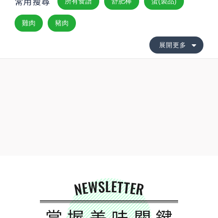
常用搜尋
所有食譜
舒肥棒
蛋(製品)
雞肉
豬肉
展開更多
NEWSLETTER
掌握美味關鍵