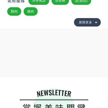
常用搜尋
所有食譜
舒肥棒
蛋(製品)
雞肉
豬肉
展開更多
NEWSLETTER
掌握美味關鍵