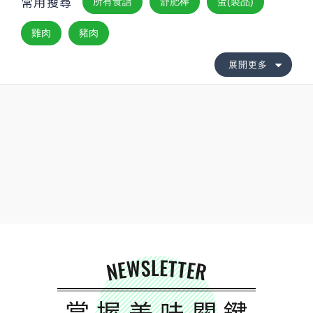
常用搜尋
所有食譜
舒肥棒
蛋(製品)
雞肉
豬肉
展開更多
NEWSLETTER
掌握美味關鍵