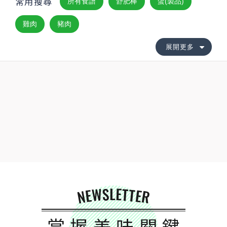
常用搜尋
所有食譜
舒肥棒
蛋(製品)
雞肉
豬肉
展開更多
NEWSLETTER
掌握美味關鍵