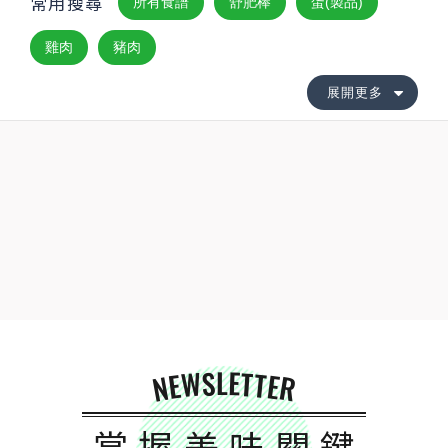
常用搜尋
所有食譜
舒肥棒
蛋(製品)
雞肉
豬肉
展開更多
NEWSLETTER
掌握美味關鍵