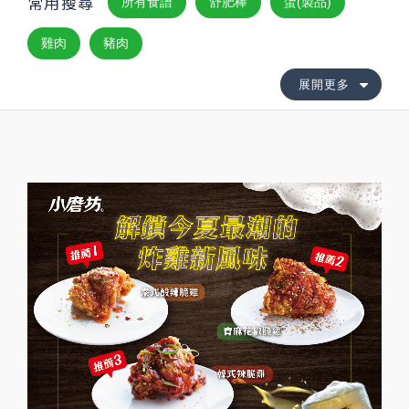
常用搜尋
所有食譜
舒肥棒
蛋(製品)
雞肉
豬肉
展開更多