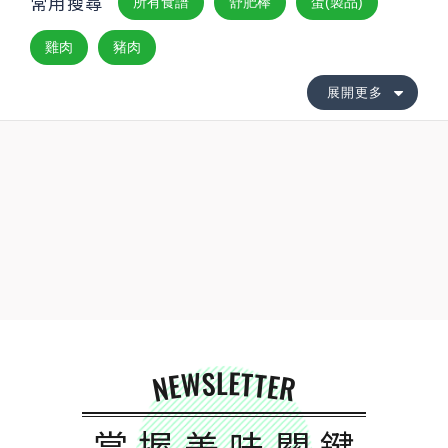
常用搜尋
所有食譜
舒肥棒
蛋(製品)
雞肉
豬肉
展開更多
NEWSLETTER
掌握美味關鍵