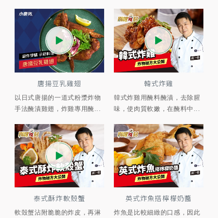
唐揚豆乳雞翅
韓式炸雞
以日式唐揚的一道式粉漿炸物
韓式炸雞用醃料醃漬，去除腥
手法醃漬雞翅，炸雞專用醃...
味，使肉質軟嫩，在醃料中...
泰式酥炸軟殼蟹
英式炸魚搭檸檬奶醬
軟殼蟹沾附脆脆的炸皮，再淋
炸魚是比較細緻的口感，因此