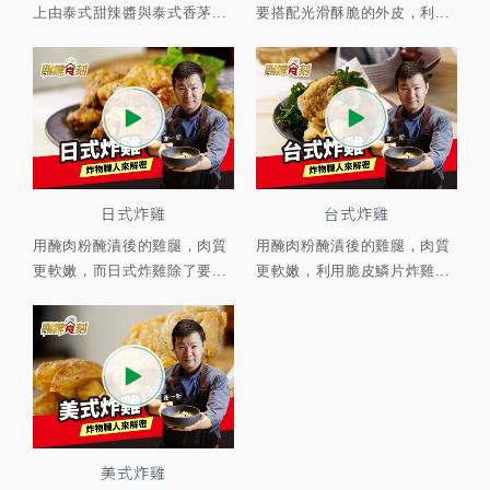
上由泰式甜辣醬與泰式香茅...
要搭配光滑酥脆的外皮，利...
日式炸雞
台式炸雞
用醃肉粉醃漬後的雞腿，肉質
用醃肉粉醃漬後的雞腿，肉質
更軟嫩，而日式炸雞除了要...
更軟嫩，利用脆皮鱗片炸雞...
美式炸雞