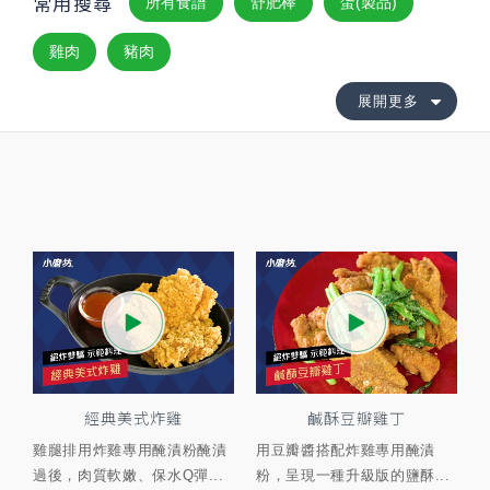
常用搜尋
所有食譜
舒肥棒
蛋(製品)
雞肉
豬肉
展開更多
經典美式炸雞
鹹酥豆瓣雞丁
雞腿排用炸雞專用醃漬粉醃漬
用豆瓣醬搭配炸雞專用醃漬
過後，肉質軟嫩、保水Q彈...
粉，呈現一種升級版的鹽酥...