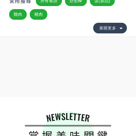
常用搜尋
所有食譜
舒肥棒
蛋(製品)
雞肉
豬肉
展開更多
NEWSLETTER
掌握美味關鍵