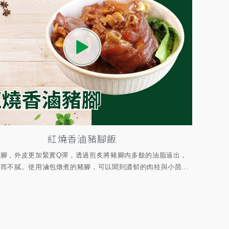
紅燒香滷豬腳飯
豬腳，外皮更加緊實Q彈，透過煎炙將豬腳內多餘的油脂逼出，
而不膩。使用滷包燉煮的豬腳，可以聞到濃郁的肉桂與小茴...