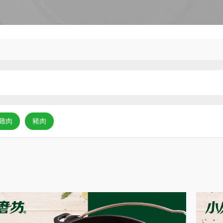
雞肉
豬肉