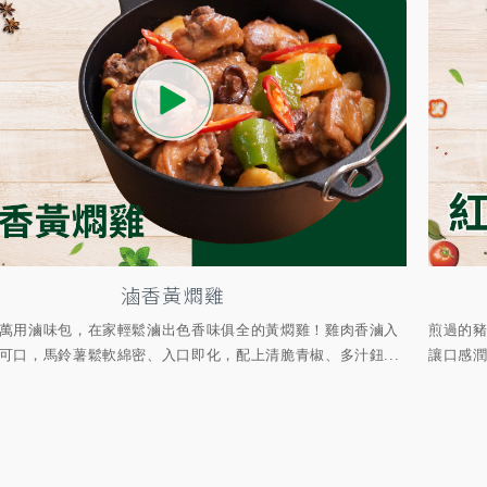
滷香黃燜雞
萬用滷味包，在家輕鬆滷出色香味俱全的黃燜雞！雞肉香滷入
煎過的
可口，馬鈴薯鬆軟綿密、入口即化，配上清脆青椒、多汁鈕...
讓口感潤