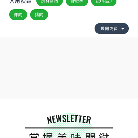
常用搜尋
所有食譜
舒肥棒
蛋(製品)
雞肉
豬肉
展開更多
NEWSLETTER
掌握美味關鍵