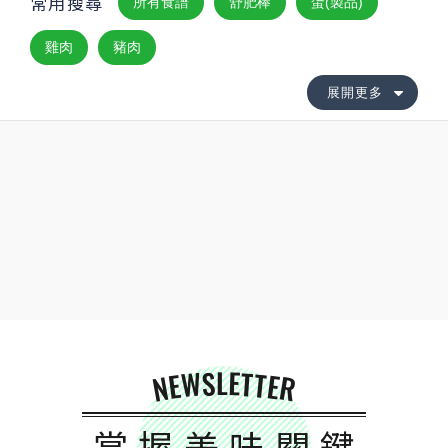
常用搜尋
所有食譜
舒肥棒
蛋(製品)
雞肉
豬肉
展開更多
NEWSLETTER
掌握美味關鍵