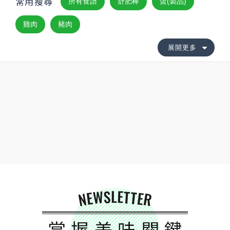
常用搜尋
所有食譜
舒肥棒
蛋(製品)
雞肉
豬肉
展開更多
NEWSLETTER
掌握美味關鍵