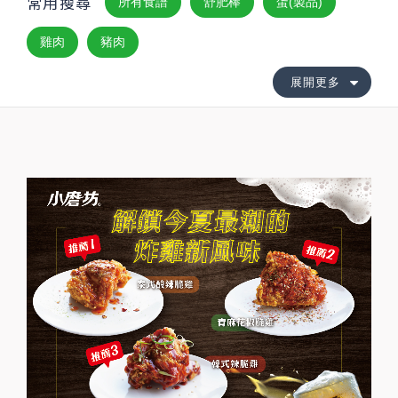
常用搜尋
所有食譜
舒肥棒
蛋(製品)
雞肉
豬肉
展開更多