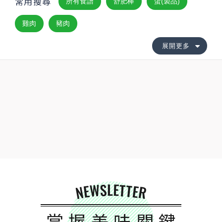
常用搜尋
所有食譜
舒肥棒
蛋(製品)
雞肉
豬肉
展開更多
NEWSLETTER
掌握美味關鍵