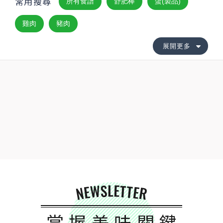
常用搜尋
所有食譜
舒肥棒
蛋(製品)
雞肉
豬肉
展開更多
NEWSLETTER
掌握美味關鍵