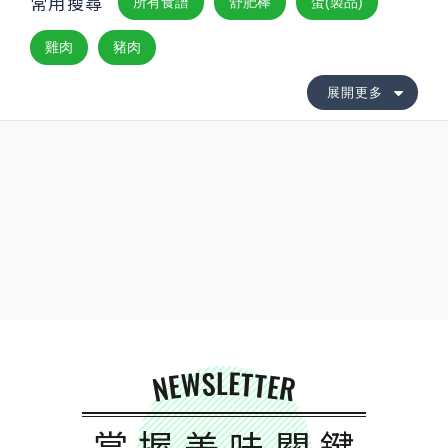
常用搜尋
所有食譜
舒肥棒
蛋(製品)
雞肉
豬肉
展開更多
NEWSLETTER
掌握美味關鍵