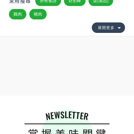
常用搜尋
所有食譜
舒肥棒
蛋(製品)
雞肉
豬肉
展開更多
NEWSLETTER
掌握美味關鍵